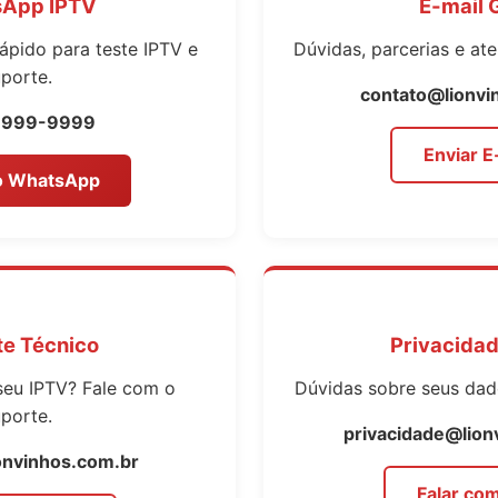
App IPTV
E-mail 
ápido para teste IPTV e
Dúvidas, parcerias e at
porte.
contato@lionvi
99999-9999
Enviar E
no WhatsApp
te Técnico
Privacidad
eu IPTV? Fale com o
Dúvidas sobre seus dad
porte.
privacidade@lion
onvinhos.com.br
Falar co