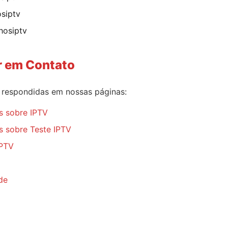
siptv
hosiptv
r em Contato
o respondidas em nossas páginas:
s sobre IPTV
s sobre Teste IPTV
IPTV
de