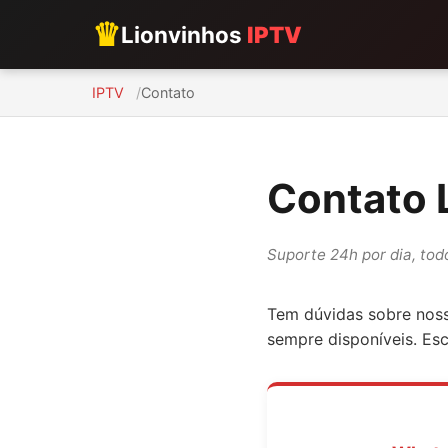
♛
Lionvinhos
IPTV
IPTV
Contato
Contato 
Suporte 24h por dia, tod
Tem dúvidas sobre no
sempre disponíveis. Esc