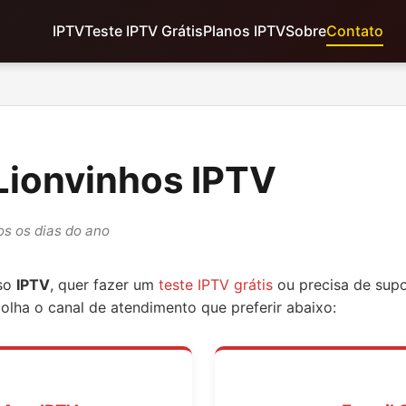
IPTV
Teste IPTV Grátis
Planos IPTV
Sobre
Contato
Lionvinhos IPTV
os os dias do ano
sso
IPTV
, quer fazer um
teste IPTV grátis
ou precisa de sup
olha o canal de atendimento que preferir abaixo: