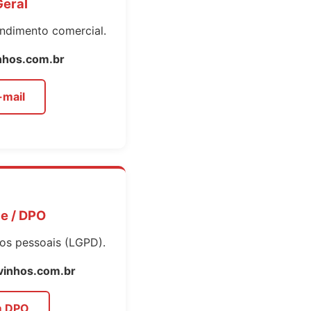
Geral
endimento comercial.
nhos.com.br
-mail
e / DPO
os pessoais (LGPD).
vinhos.com.br
m DPO