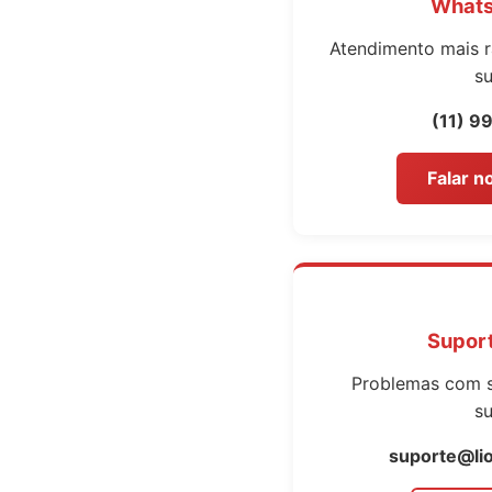
Whats
Atendimento mais r
su
(11) 
Falar 
Supor
Problemas com s
su
suporte@li