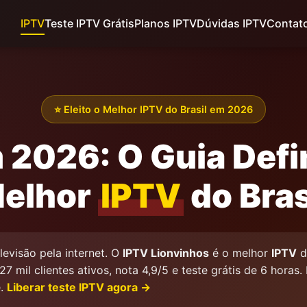
IPTV
Teste IPTV Grátis
Planos IPTV
Dúvidas IPTV
Contat
⭐ Eleito o Melhor IPTV do Brasil em 2026
 2026: O Guia Defin
elhor
IPTV
do Bras
levisão pela internet. O
IPTV Lionvinhos
é o melhor
IPTV
d
27 mil clientes ativos, nota 4,9/5 e teste grátis de 6 horas.
e.
Liberar teste IPTV agora →