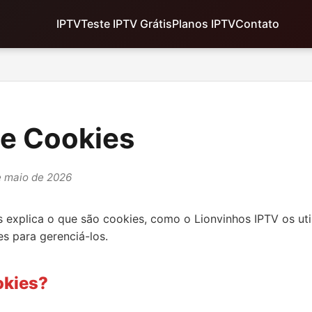
IPTV
Teste IPTV Grátis
Planos IPTV
Contato
de Cookies
e maio de 2026
s explica o que são cookies, como o Lionvinhos IPTV os util
s para gerenciá-los.
okies?