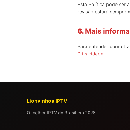
Esta Política pode ser 
revisão estará sempre 
6. Mais inform
Para entender como tra
Privacidade
.
Lionvinhos IPTV
O melhor IPTV do Brasil em 2026.